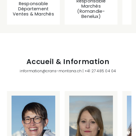
Responsable
Responsable
Marchés
Département
M
(Romandie-
Ventes & Marchés
F
Benelux)
Accueil & Information
information@crans-montana.ch
|
+41 27 485 04 04