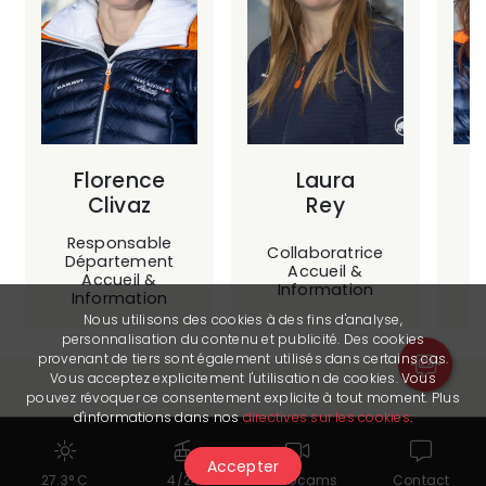
Florence
Laura
Clivaz
Rey
Responsable
Collaboratrice
C
Département
Accueil &
Accueil &
Information
Information
Nous utilisons des cookies à des fins d'analyse,
personnalisation du contenu et publicité. Des cookies
provenant de tiers sont également utilisés dans certains cas.
Vous acceptez explicitement l'utilisation de cookies. Vous
pouvez révoquer ce consentement explicite à tout moment. Plus
d'informations dans nos
directives sur les cookies
.
Administration, Finances & RH
Accepter
27.3° C
4/24
Webcams
Contact