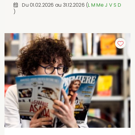
Du 01.02.2026 au 31.12.2026 (
L
M
Me
J
V
S
D
)