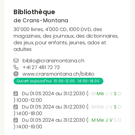
Bibliothèque
de Crans-Montana
30'000 livres, 4'000 CD, 1000 DVD, des
magazines, des journaux, des dictionnaires,
des jeux, pour enfants, jeunes, ados et
adultes
biblio@cransmontana.ch
+41 27 481 72 73
www.cransmontana.ch/biblio
Ouvert aujourd'hui 10:00-12:00 14:00-18:00
Du 01.05.2024 au 31.12.2030 (
L
M
Me
J
V
S
D
) 10:00-12:00
Du 01.05.2024 au 31.12.2030 (
L
M
Me
J
V
S
D
) 14:00-18:00
Du 01.05.2024 au 31.12.2030 (
L
M
Me
J
V
S
D
) 14:00-19:00