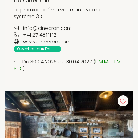
au Cinécran
Le premier cinéma valaisan avec un
système 3D!
info@cinecran.com
+41 27 481 11 12
www.cinecran.com
Ouvert aujourd'hui -
Du 30.04.2026 au 30.04.2027 (
L
M
Me
J
V
S
D
)