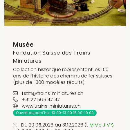
Musée
Fondation Suisse des Trains
Miniatures
Collection historique représentant les 150
ans de l'histoire des chemins de fer suisses
(plus de 1'300 modèles réduits)
fstm@trains-miniatures.ch
+41 27 565 47 47
www.trains-miniatures.ch
Ouvert aujourd'hui 10:00-13:00 15:00-19:00
Du 29.05.2026 au 31.12.2026 (
L
M
Me
J
V
S