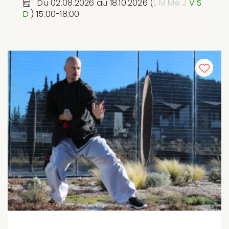
Du 02.08.2026 au 18.10.2026 (
L
M
Me
J
V
S
D
) 15:00-18:00