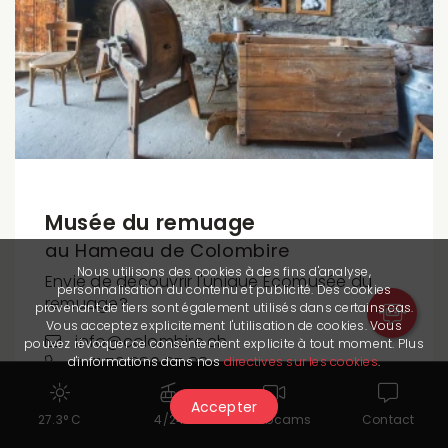
Musée du remuage
au Hameau de Colombire
Nous utilisons des cookies à des fins d'analyse,
Envie de découvrir l'unique Ecomusée du
personnalisation du contenu et publicité. Des cookies
remuage?
provenant de tiers sont également utilisés dans certains cas.
Vous acceptez explicitement l'utilisation de cookies. Vous
info@colombire.ch
pouvez révoquer ce consentement explicite à tout moment. Plus
+41 79 880 87 88
d'informations dans nos
directives sur les cookies
.
www.colombire.ch
Accepter
Ouvert aujourd'hui -
27.3° C
4/24
Webcams
Contact