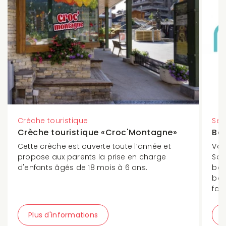
Crèche touristique
Ser
Crèche touristique «Croc'Montagne»
Ba
Cette crèche est ouverte toute l’année et
Vou
propose aux parents la prise en charge
Soi
d'enfants âgés de 18 mois à 6 ans.
bes
bab
fau
Plus d'informations