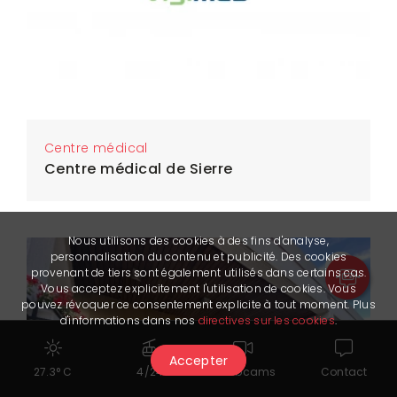
Centre médical
Centre médical de Sierre
Nous utilisons des cookies à des fins d'analyse,
personnalisation du contenu et publicité. Des cookies
provenant de tiers sont également utilisés dans certains cas.
Vous acceptez explicitement l'utilisation de cookies. Vous
pouvez révoquer ce consentement explicite à tout moment. Plus
d'informations dans nos
directives sur les cookies
.
Accepter
27.3° C
4/24
Webcams
Contact