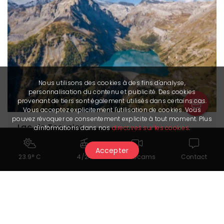
Nous utilisons des cookies à des fins d'analyse,
personnalisation du contenu et publicité. Des cookies
provenant de tiers sont également utilisés dans certains cas.
Vous acceptez explicitement l'utilisation de cookies. Vous
pouvez révoquer ce consentement explicite à tout moment. Plus
Lac de Tseuzier
d'informations dans nos
directives sur les cookies
.
Accepter
23.9° C
4/24
Webcams
Contact