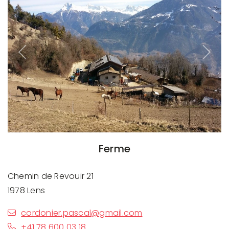
Previous
Next
Ferme
Chemin de Revouir 21
1978 Lens
cordonier.pascal@gmail.com
+41 78 600 03 18