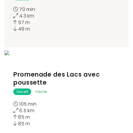
70 min
4.3 km
57 m
49 m
Promenade des Lacs avec
poussette
Ouvert
Facile
105 min
6.5 km
85 m
85 m