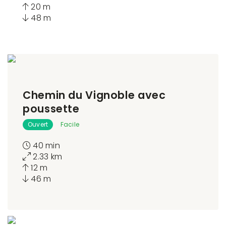
20 m
48 m
Chemin du Vignoble avec
poussette
Ouvert
Facile
40 min
2.33 km
12 m
46 m