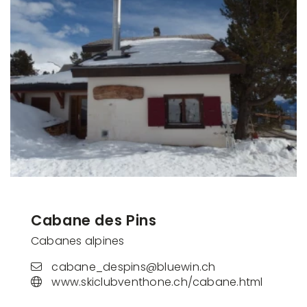
Cabane des Pins
Cabanes alpines
cabane_despins@bluewin.ch
www.skiclubventhone.ch/cabane.html