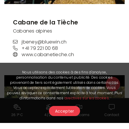
Cabane de la Tièche
Cabanes alpines
jbeney@bluewin.ch
+41 79 221 00 68
www.cabanetieche.ch
Nous utilisons des cookies à des fins d'analyse,
personnalisation du contenu et publicité. Des cookies
provenant de tiers sont également utilisés dans certains cas.
Vous acceptez explicitement l'utilisation de cookies. Vous
pouvez révoquer ce consentement explicite à tout moment. Plus
d'informations dans nos
directives sur les cookies
.
Accepter
26.1° C
4/24
Webcams
Contact