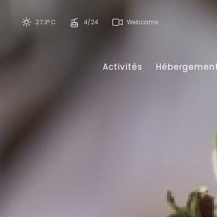
27.3° C
4/24
Webcams
Activités
Hébergemen