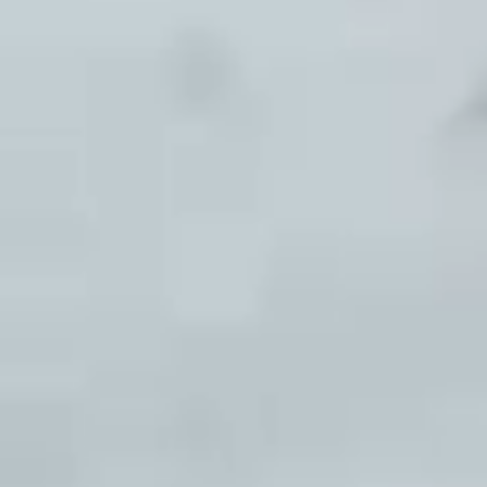
01.02.2027 - 14.02.2027
Championnats du monde FIS de ski
alpin
Du 1er au 14 février, les meilleur·e·s
skieur·euse·s du monde se disputeront les
onze titres mondiaux en jeu à Crans-
Montana.
Plus d'informations