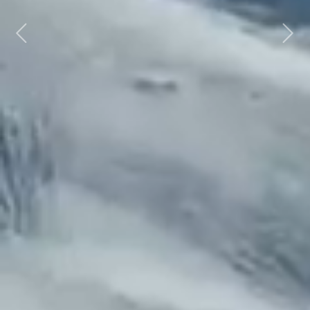
Ski & Snowboard
De 1'500 à 3'000 mètres d’altitude, le domaine
skiable de Crans-Montana s’offre devant un
panorama à couper le souffle à travers ses 140
kilomètres de pistes ensoleillées et variées pour
tous les niveaux. Anticipez votre séjour ski en
achetant votre forfait de ski
à un prix avantageux,
grâce aux tarifs dynamiques en ligne.
Chaque année, les meilleurs athlètes s’affrontent
sur le domaine skiable lors d’épreuves de la
Coupe du monde de ski alpin
, offrent ainsi un
spectacle palpitant.