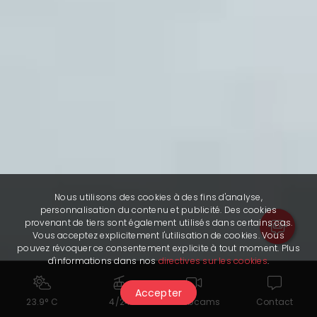
Ouverture du domaine skiable durant
Ach
les Mondiaux de ski
Ch
Ne manquez rien de l'hiver à
Nous utilisons des cookies à des fins d'analyse,
Crans-Montana
personnalisation du contenu et publicité. Des cookies
provenant de tiers sont également utilisés dans certains cas.
Vous acceptez explicitement l'utilisation de cookies. Vous
Recevez directement dans votre boîte
pouvez révoquer ce consentement explicite à tout moment. Plus
mail toutes les nouveautés et actualités
d'informations dans nos
directives sur les cookies
.
sur le ski et bien plus encore. S'abonner
Accepter
23.9° C
4/24
Webcams
Contact