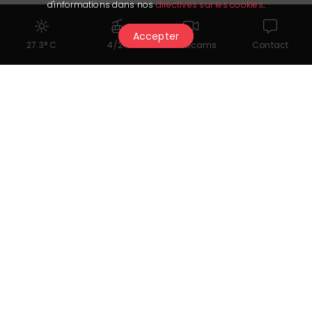
d'informations dans nos
directives sur les cookies
.
Accepter
27.3° C
4/24
Webcams
Contact
Transport de personne
CarPostal Suisse SA