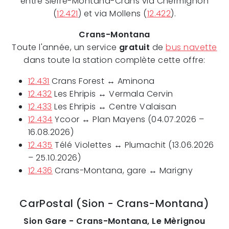
entre Sierre-Montana-Crans via Chermignon
(
12.421
) et via Mollens (
12.422
).
Crans-Montana
Toute l'année, un service
gratuit
de
bus navette
dans toute la station complète cette offre:
12.431
Crans Forest ↔ Aminona
12.432
Les Ehripis ↔ Vermala Cervin
12.433
Les Ehripis ↔ Centre Valaisan
12.434
Ycoor ↔ Plan Mayens (04.07.2026 –
16.08.2026)
12.435
Télé Violettes ↔ Plumachit (13.06.2026
– 25.10.2026)
12.436
Crans-Montana, gare ↔ Marigny
CarPostal (Sion - Crans-Montana)
Sion Gare - Crans-Montana, Le Mèrignou