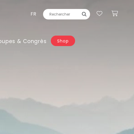
FR
oupes & Congrès
Shop