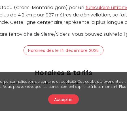
t-Plateau (Crans-Montana gare) par un
funiculaire ultra
lus de 4,2 km pour 927 mètres de dénivellation, se fait 
e. Cette ligne centenaire représente la plus longue 
gare ferroviaire de Sierre/Siders, vous pouvez suivre la 
Horaires dès le 14 décembre 2025
Horaires & tarifs
se, personnalisation du contenu et publicité. Des cookies provenant de ti
 parcours à l'aide de l'outil "Horaires" des CFF (adres
ies. Vous pouvez révoquer ce consentement explicite à tout moment. Plu
Accepter