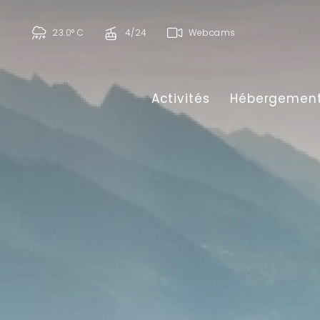
23.0° C
4/24
Webcams
Activités
Hébergemen