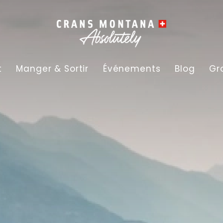
t
Manger & Sortir
Événements
Blog
Gr