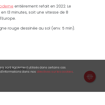
moderne
entièrement refait en 2022. Le
en 13 minutes, soit une vitesse de 8
d'Europe.
ligne rouge dessinée au sol (env. 5 min).
ers sont également utilisés dans certains cas.
ses acceptées):
s d'informations dans nos
directives sur les cookies
.