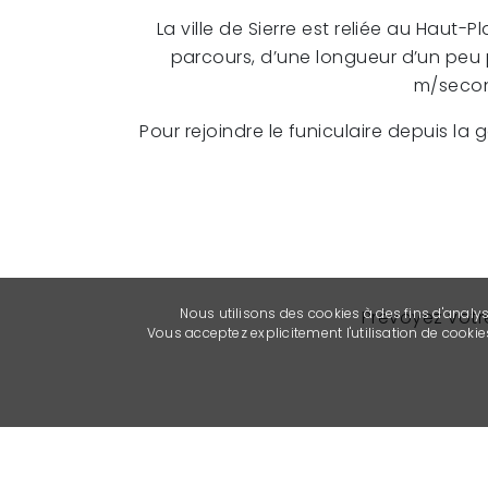
La ville de Sierre est reliée au Hau
parcours, d’une longueur d’un peu p
m/second
Pour rejoindre le funiculaire depuis la 
Nous utilisons des cookies à des fins d'analy
Prévoyez votre
Vous acceptez explicitement l'utilisation de cook