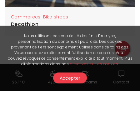
Commerces: Bike shops
Decathlon
Nous utilisons des cookies à des fins d'analyse,
personnalisation du contenu et publicité. Des cookies
provenant de tiers sont également utilisés dans certains cas.
Vous acceptez explicitement l'utilisation de cookies. Vous
pouvez révoquer ce consentement explicite à tout moment. Plus
d'informations dans nos
directives sur les cookies
.
Accepter
26.1° C
4/24
Webcams
Contact