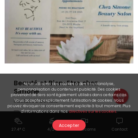
Beauté et Bien-Etre chez
Nous utilisons des cookies à des fins d'analyse,
personnalisation du contenu et publicité. Des cookies
Simone
provenant de tiers sont également utilisés dans certains cas.
Institut de beauté
Vous acceptez explicitement l'utilisation de cookies. Vous
pouvez révoquer ce consentement explicite à tout moment. Plus
d'informations dans nos
directives sur les cookies
.
simonebienetre@hotmail.com
+41 (0)79 518 59 63
Accepter
27.4° C
4/24
Webcams
Contact