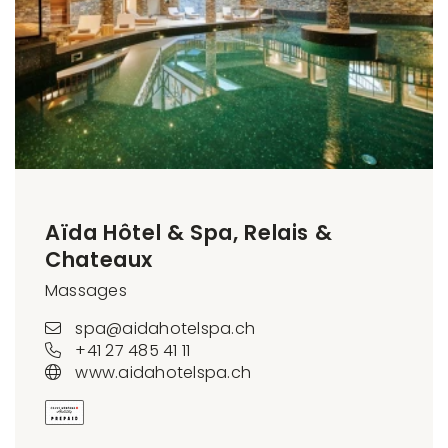
Aïda Hôtel & Spa, Relais &
Chateaux
Massages
spa@aidahotelspa.ch
+41 27 485 41 11
www.aidahotelspa.ch