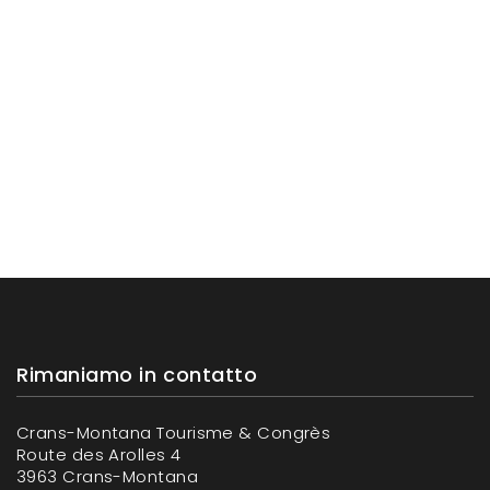
Rimaniamo in contatto
Crans-Montana Tourisme & Congrès
Route des Arolles 4
3963 Crans-Montana