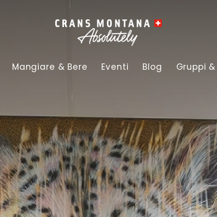
Mangiare & Bere
Eventi
Blog
Gruppi &