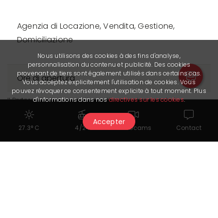
Agenzia di Locazione, Vendita, Gestione,
Domiciliazione
Nous utilisons des cookies à des fins d'analyse,
personnalisation du contenu et publicité. Des cookies
provenant de tiers sont également utilisés dans certains cas.
Ore di apertura
Vous acceptez explicitement l'utilisation de cookies. Vous
pouvez révoquer ce consentement explicite à tout moment. Plus
d'informations dans nos
directives sur les cookies
.
Il Partner ci ha trasmesso il suo ultimo aggiornamento il
24.08.2022. È l’unico responsabile dell’accuratezza dei dati
Accepter
pubblicati.
27.3° C
4/24
Webcams
Contact