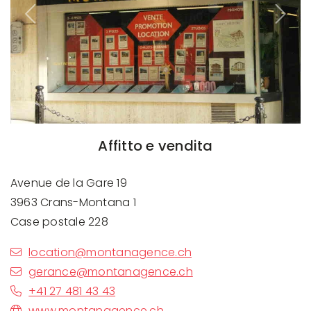
Previous
Next
Affitto e vendita
Avenue de la Gare 19
3963 Crans-Montana 1
Case postale 228
location@montanagence.ch
gerance@montanagence.ch
+41 27 481 43 43
www.montanagence.ch