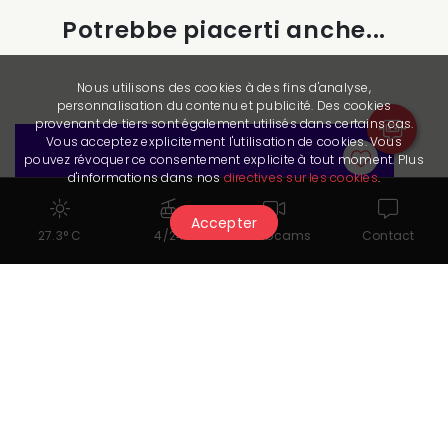
Potrebbe piacerti anche...
Nous utilisons des cookies à des fins d'analyse,
personnalisation du contenu et publicité. Des cookies
provenant de tiers sont également utilisés dans certains cas.
Vous acceptez explicitement l'utilisation de cookies. Vous
pouvez révoquer ce consentement explicite à tout moment. Plus
d'informations dans nos
directives sur les cookies
.
Accepter
27.3° C
4/24
Webcams
Contact
Corsi, Campi e Scuola