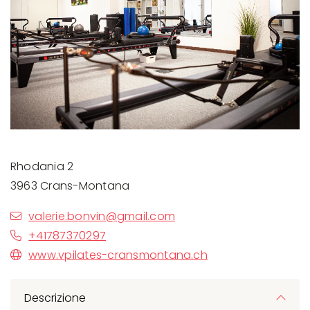
Rhodania 2
3963 Crans-Montana
valerie.bonvin@gmail.com
+41787370297
www.vpilates-cransmontana.ch
Descrizione