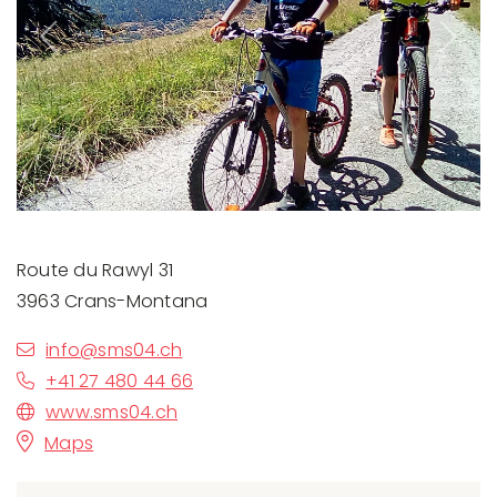
Previous
Next
Route du Rawyl 31
3963 Crans-Montana
info@sms04.ch
+41 27 480 44 66
www.sms04.ch
Maps