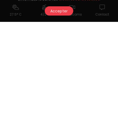
Accepter
27.5° C
4/24
Webcams
Contact
Potrebbe piacerti anche...