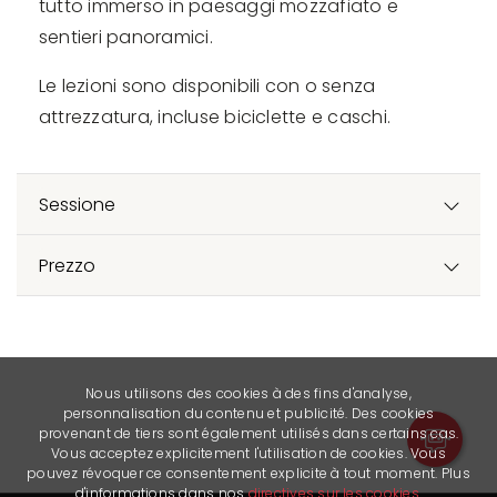
tutto immerso in paesaggi mozzafiato e
sentieri panoramici.
Le lezioni sono disponibili con o senza
attrezzatura, incluse biciclette e caschi.
Sessione
Prezzo
Nous utilisons des cookies à des fins d'analyse,
personnalisation du contenu et publicité. Des cookies
provenant de tiers sont également utilisés dans certains cas.
Vous acceptez explicitement l'utilisation de cookies. Vous
pouvez révoquer ce consentement explicite à tout moment. Plus
d'informations dans nos
directives sur les cookies
.