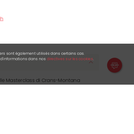
ch
ers sont également utilisés dans certains cas.
s d'informations dans nos
directives sur les cookies
.
lle Masterclass di Crans-Montana
 in residenza nella splendida cornice
 termine, potrai unirti al tavolo degli
o rinforzato e un piacevole momento di
al ristorante L'Opale.
tecipare solo al concerto oppure