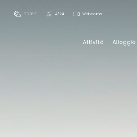
23.9° C
4/24
Webcams
Attività
Alloggio