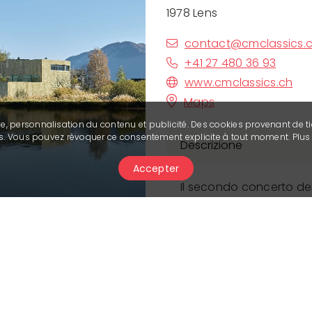
1978 Lens
contact@cmclassics.
+41 27 480 36 93
www.cmclassics.ch
Maps
se, personnalisation du contenu et publicité. Des cookies provenant de ti
ies. Vous pouvez révoquer ce consentement explicite à tout moment. Plu
Descrizione
Accepter
Il secondo concerto de
riunirà Maestri e Artisti
della Fondation Opale. Al
artisti per un aperitiv
incontro e condivisione 
Potrai scegliere di par