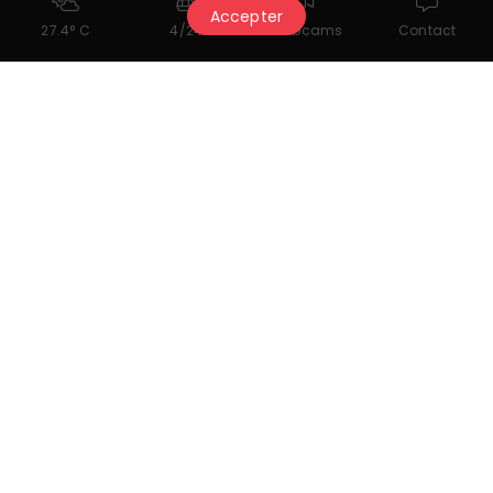
Accepter
27.4° C
4/24
Webcams
Contact
Sale per seminari
Salle
Plein
2
(200 m
)
100
60
40
-
100
Sud
Chalet
2
(80 m
)
50
30
25
-
50