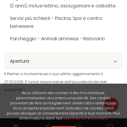
12 anni), inclusi lettino, asciugamani e ciabatte.
Servizi più richiesti - Piscina, Spa e centro
benessere
Parcheggio - Animali ammessi - Ristoranti
Apertura
Il Partner ci ha trasmesso il suo ultimo aggiornamento il
27.03.2026. È l’unico responsabile dell’accuratezza dei dati
pubblicati.
Nous utilisons des cookies à des fins d'analyse,
personnalisation du contenu et publicité. Des cookies
provenant de tiers sont également utilisés dans certains cas.
Vous acceptez explicitement l'utilisation de cookies. Vous
pouvez révoquer ce consentement explicite à tout moment. Plus
d'informations dans nos
directives sur les cookies
.