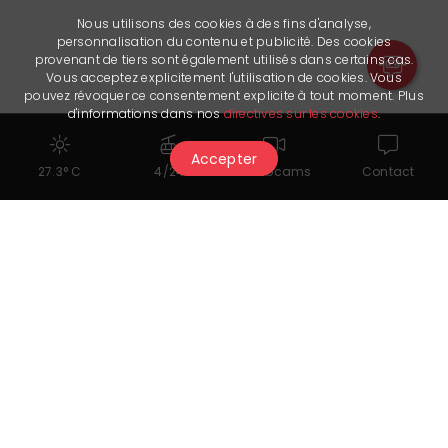
Nous utilisons des cookies à des fins d'analyse,
personnalisation du contenu et publicité. Des cookies
provenant de tiers sont également utilisés dans certains cas.
Vous acceptez explicitement l'utilisation de cookies. Vous
pouvez révoquer ce consentement explicite à tout moment. Plus
d'informations dans nos
directives sur les cookies
.
Accepter
27.3° C
4/24
Webcams
Contact
Rimaniamo in contatto
Crans-Montana Tourisme & Congrès