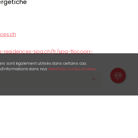
rgetiche
ces.ch
b-residences-spa.ch/fr/spa-flocoon-
ers sont également utilisés dans certains cas.
s d'informations dans nos
directives sur les cookies
.
anno, dalle 10:00 alle 20:00, per offrirvi
usa di relax e benessere.