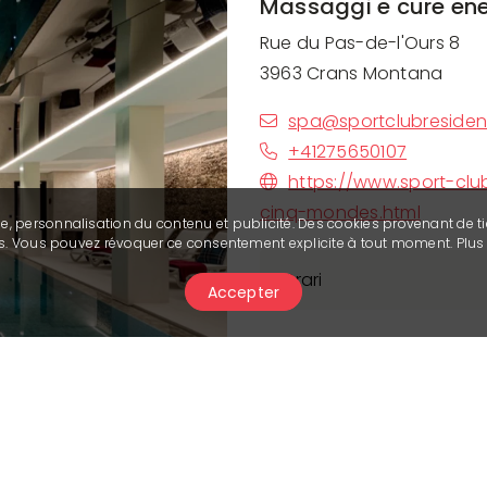
Massaggi e cure ene
Rue du Pas-de-l'Ours 8
3963 Crans Montana
spa@sportclubresiden
+41275650107
https://www.sport-clu
cinq-mondes.html
se, personnalisation du contenu et publicité. Des cookies provenant de ti
ies. Vous pouvez révoquer ce consentement explicite à tout moment. Plu
Orari
Accepter
Aperto tutti i giorni dell’
in ogni momento una pa
Descrizione