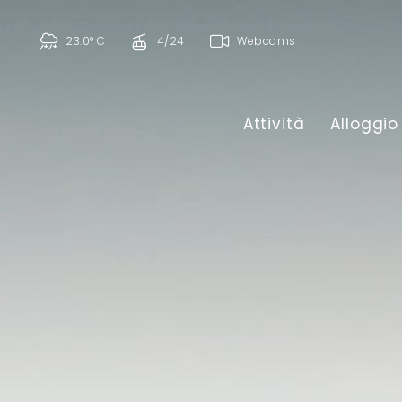
23.0° C
4/24
Webcams
Attività
Alloggio