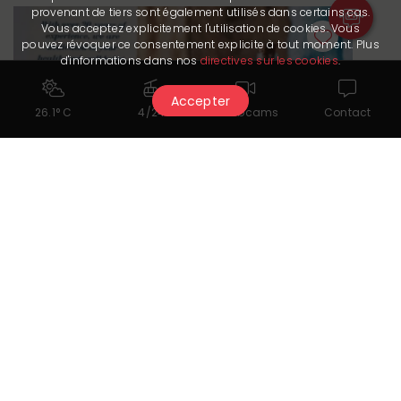
provenant de tiers sont également utilisés dans certains cas.
Vous acceptez explicitement l'utilisation de cookies. Vous
pouvez révoquer ce consentement explicite à tout moment. Plus
d'informations dans nos
directives sur les cookies
.
Accepter
26.1° C
4/24
Webcams
Contact
Massaggi
BEAUTÉ ET BIEN-ETRE CHEZ SIMONE
Maggiori informazioni