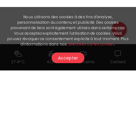
Nous utilisons des cookies à des fins d'analyse,
personnalisation du contenu et publicité. Des cookies
provenant de tiers sont également utilisés dans certains cas.
Vous acceptez explicitement l'utilisation de cookies. Vous
pouvez révoquer ce consentement explicite à tout moment. Plus
d'informations dans nos
directives sur les cookies
.
Accepter
27.4° C
4/24
Webcams
Contact
Download documenti
Style Nails Onglerie
Rimaniamo in contatto