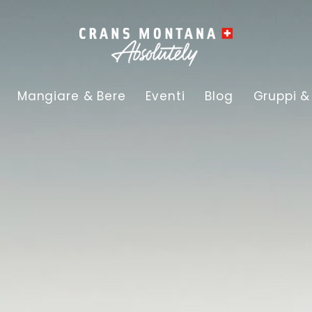
Mangiare & Bere
Eventi
Blog
Gruppi &