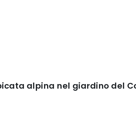
icata alpina nel giardino del C