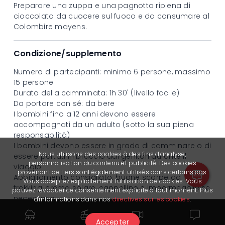
Preparare una zuppa e una pagnotta ripiena di
cioccolato da cuocere sul fuoco e da consumare al
Colombire mayens.
Condizione/supplemento
Numero di partecipanti: minimo 6 persone, massimo
15 persone
Durata della camminata: 1h 30' (livello facile)
Da portare con s
é
: da bere
I bambini fino a 12 anni devono essere
accompagnati da un adulto (sotto la sua piena
responsabilità)
I bambini devono essere in grado di camminare o di
Nous utilisons des cookies à des fins d'analyse,
essere portati in braccio dai genitori durante il
personnalisation du contenu et publicité. Des cookies
viaggio
provenant de tiers sont également utilisés dans certains cas.
Abbigliamento consigliato: buone scarpe da
Vous acceptez explicitement l'utilisation de cookies. Vous
trekking, crema solare, cappellino e impermeabile se
pouvez révoquer ce consentement explicite à tout moment. Plus
necessario
d'informations dans nos
directives sur les cookies
.
Se il numero minimo di partecipanti non viene
raggiunto entro la scadenza per la prenotazione,
Accepter