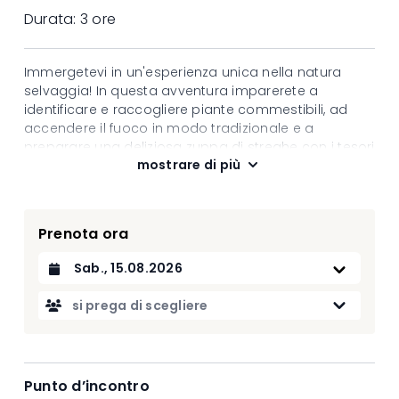
Durata:
3 ore
Immergetevi in un'esperienza unica nella natura
selvaggia! In questa avventura imparerete a
identificare e raccogliere piante commestibili, ad
accendere il fuoco in modo tradizionale e a
preparare una deliziosa zuppa di streghe con i tesori
mostrare di più
della foresta. Dopo questa esperienza coinvolgente,
potrete concedervi un dolce barbecue: pane alla
cioccolato arrostito sulle fiamme.
Per concludere questa magica giornata, scoprirete
Prenota ora
l'affascinante lupo Aminona nel cuore
dell'Ecomuseo, una vera e propria immersione nella
Datum auswählen
fauna locale. Un'esperienza indimenticabile che
unisce natura, cibo e meraviglia!
si prega di scegliere
Date
18.07.2026 | 10:00 - 13:00
15.08.2026 | 10:00 - 13:00
Prezzo
Punto d’incontro
Persona dai 13 anni CHF 49.00