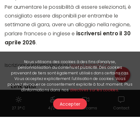
Per aumentare le possibilità di essere selezionati, è
consigliato essere disponibili per entrambe le
settimane di gara, avere un alloggio nella regione,
iscriversi entro il 30
parlare francese o inglese e
aprile 2026
.
Nous utilisons des cookies à des fins d'analyse,
Iscrizioni e informazioni su
www.team27.ch
personnalisation du contenu et publicité. Des cookies
provenant de tiers sont également utilisés dans certains cas.
Vous acceptez explicitement l'utilisation de cookies. Vous
pouvez révoquer ce consentement explicite à tout moment. Plus
Link utili
d'informations dans nos
directives sur les cookies
.
Informazioni e iscrizioni
Accepter
27.3° C
4/24
Webcams
Contact