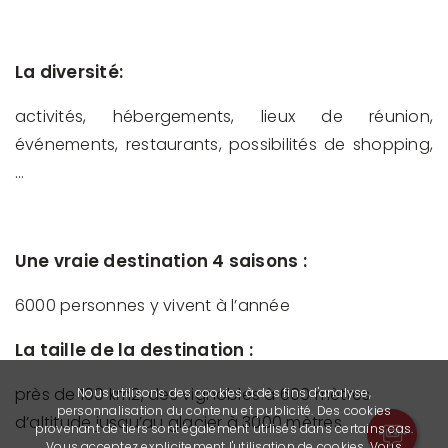
La diversité:
activités, hébergements, lieux de réunion,
événements, restaurants, possibilités de shopping,
…
Une vraie destination 4 saisons :
6000 personnes y vivent à l’année
La taille de la destination :
près de 100 km2, des vignobles à 600 mètres
Nous utilisons des cookies à des fins d'analyse,
personnalisation du contenu et publicité. Des cookies
d’altitude jusqu’au glacier à 3000 mètres.
provenant de tiers sont également utilisés dans certains cas.
Vous acceptez explicitement l'utilisation de cookies. Vous