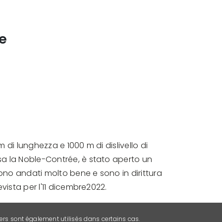
e
m di lunghezza e 1000 m di dislivello di
sa la Noble-Contrée, è stato aperto un
 sono andati molto bene e sono in dirittura
evista per l'11 dicembre2022.
ers sont également utilisés dans certains cas.