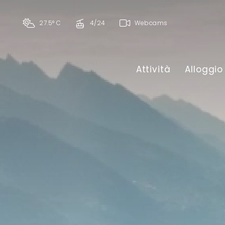
27.5° C
4/24
Webcams
Attività
Alloggio