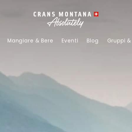
Mangiare & Bere
Eventi
Blog
Gruppi &