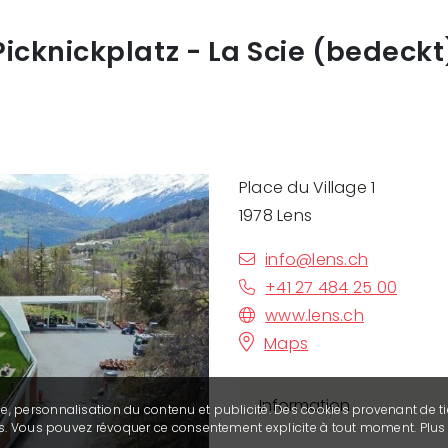
Picknickplatz - La Scie (bedeckt
Place du Village 1
1978 Lens
info@lens.ch
+41 27 484 25 00
www.lens.ch
Maps
Information
se, personnalisation du contenu et publicité. Des cookies provenant de ti
ies. Vous pouvez révoquer ce consentement explicite à tout moment. Plu