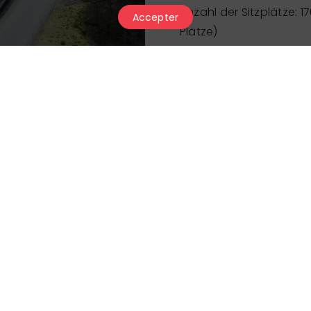
Anzahl der Sitzplätze: 17
Accepter
Plätze)
Infrastruktur: Toiletten,
ausreichend Parkplätze
Bitte stellen Sie sicher,
die
Vorschriften zur Br
möglicherweise Einschr
Preis
Der Partner hat uns sein letztes U
verantwortlich für die Richtigkeit 