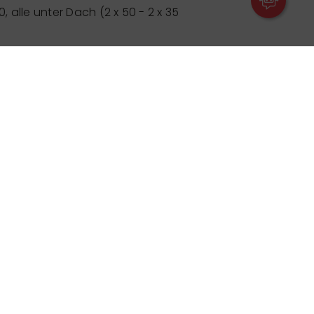
0, alle unter Dach (2 x 50 - 2 x 35
 Strom, Trinkwasser, Spielplatz,
 dass Sie vor der Nutzung der Grillplätze
andgefahr überprüfen
, da
änkungen oder ein Verbot bestehen.
pdate am 26.05.2026 übermittelt. Er ist allein
der veröffentlichten Daten.