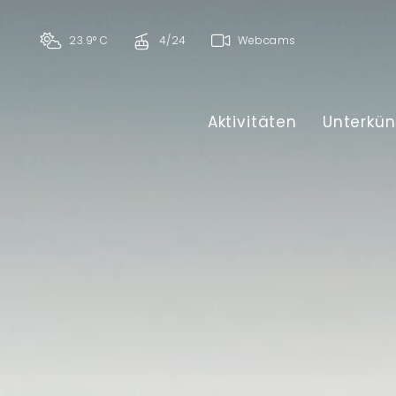
23.9° C
4/24
Webcams
Aktivitäten
Unterkün