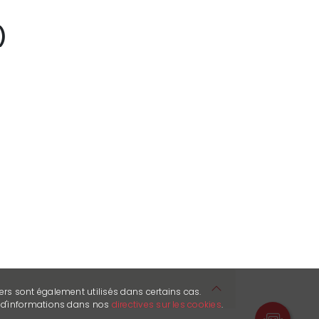
)
ers sont également utilisés dans certains cas.
s d'informations dans nos
directives sur les cookies
.