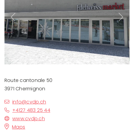
Previous
Next
Route cantonale 50
3971 Chermignon
info@cvdp.ch
+4127 483 25 44
www.cvdp.ch
Maps