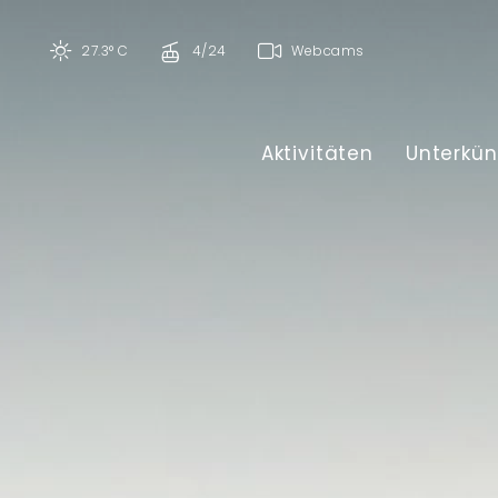
27.3° C
4/24
Webcams
Aktivitäten
Unterkün