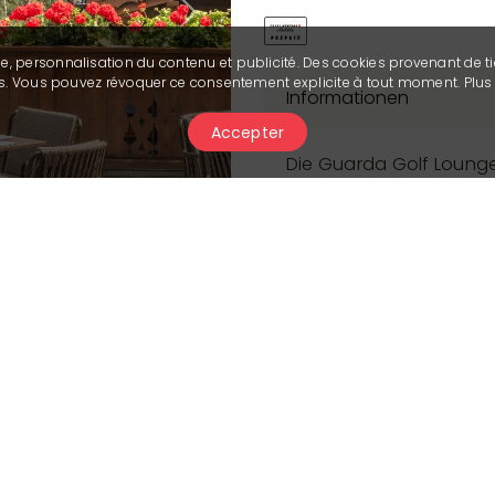
Next
se, personnalisation du contenu et publicité. Des cookies provenant de ti
ies. Vous pouvez révoquer ce consentement explicite à tout moment. Plu
Informationen
Accepter
Die Guarda Golf Lounge i
zu entspannen und zu re
Lounge internationale Kl
Fisch, Sandwiches, Bur
Nachmittag wählen Sie a
Ihren Newbie London Sp
am Kamin geniessen Sie 
Jeden Freitag und Sams
mit seinen kleinen San