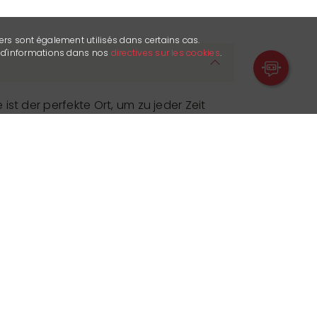
ers sont également utilisés dans certains cas.
s d'informations dans nos
directives sur les cookies
.
st der perfekte Ort, um zu jeder Zeit
laxen. Von 11h bis 23h bietet Ihnen die
assiker, wie gegrilltes Fleisch oder
ger, Suppen und Salate an. Am
us einer Reihe von Desserts aus, die
ezialitätentee begleiten. Am Abend
einen Cocktail oder ein nobles Essen.
tag erleben Sie einen Afternoon Tea
dwiches, Scones und Gebäck.