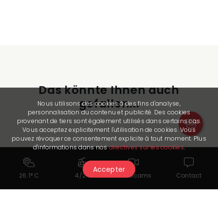
Das könnte Ihnen auch
gefallen...
Nous utilisons des cookies à des fins d'analyse,
personnalisation du contenu et publicité. Des cookies
provenant de tiers sont également utilisés dans certains cas.
Vous acceptez explicitement l'utilisation de cookies. Vous
pouvez révoquer ce consentement explicite à tout moment. Plus
d'informations dans nos
directives sur les cookies
.
Accepter
26.1° C
4/24
Webcams
Contact