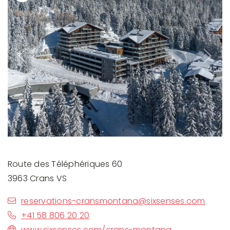
Previous
Next
Route des Téléphériques 60
3963 Crans VS
reservations-cransmontana@sixsenses.com
+41 58 806 20 20
www.sixsenses.com/crans-montana