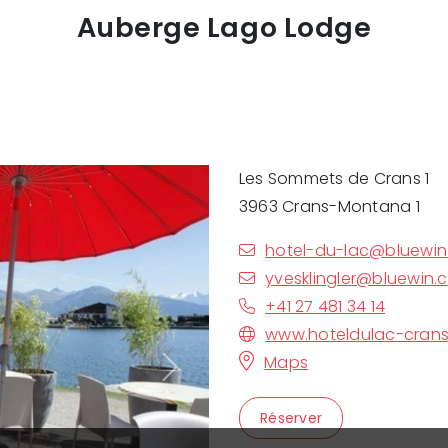
Auberge Lago Lodge
Les Sommets de Crans 1
3963 Crans-Montana 1
hotel-du-lac@bluewin
yvesklingler@bluewin.
+41 27 481 34 14
www.hoteldulac-cran
Maps
Next
Réserver