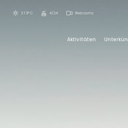
27.3° C
4/24
Webcams
Aktivitäten
Unterkün