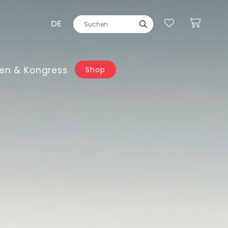
DE
en & Kongress
Shop