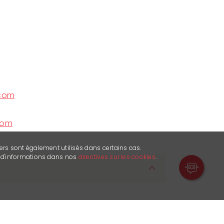
.com
com
ers sont également utilisés dans certains cas.
s d'informations dans nos
directives sur les cookies
.