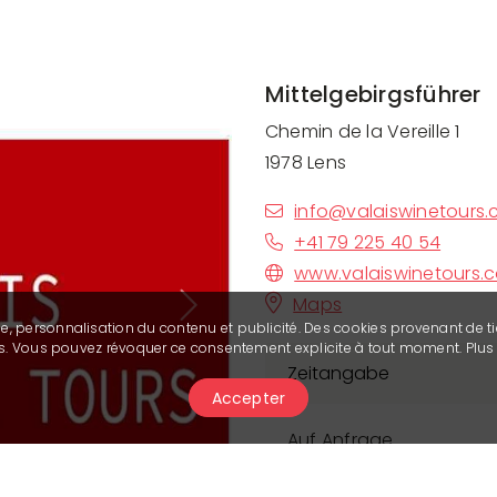
Mittelgebirgsführer
Chemin de la Vereille 1
1978 Lens
info@valaiswinetours
+41 79 225 40 54
www.valaiswinetours.
Maps
Next
se, personnalisation du contenu et publicité. Des cookies provenant de ti
ies. Vous pouvez révoquer ce consentement explicite à tout moment. Plu
Zeitangabe
Accepter
Auf Anfrage