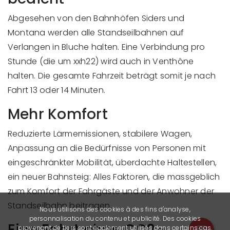
Abgesehen von den Bahnhöfen Siders und
Montana werden alle Standseilbahnen auf
Verlangen in Bluche halten. Eine Verbindung pro
Stunde (die um xxh22) wird auch in Venthône
halten. Die gesamte Fahrzeit beträgt somit je nach
Fahrt 13 oder 14 Minuten.
Mehr Komfort
Reduzierte Lärmemissionen, stabilere Wagen,
Anpassung an die Bedürfnisse von Personen mit
eingeschränkter Mobilität, überdachte Haltestellen,
ein neuer Bahnsteig: Alles Faktoren, die massgeblich
zum Komfort der Fahrgäste und der Anwohner der
Standseilbahn beitragen.
Nous utilisons des cookies à des fins d'analyse,
personnalisation du contenu et publicité. Des cookies
Eine Fahrt ohne CO2-
provenant de tiers sont également utilisés dans certains cas.