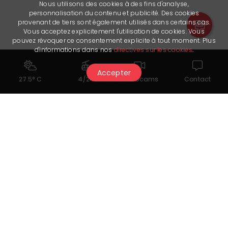
Nous utilisons des cookies à des fins d'analyse,
personnalisation du contenu et publicité. Des cookies
provenant de tiers sont également utilisés dans certains cas.
Vous acceptez explicitement l'utilisation de cookies. Vous
pouvez révoquer ce consentement explicite à tout moment. Plus
d'informations dans nos
directives sur les cookies
.
Accepter
27.5° C
4/24
Webcams
Contact
You might also like...