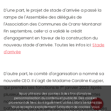
D'une part, le projet de stade d'arrivée a passé la
rampe de l'Assemblée des délégués de
l'Association des Communes de Crans-Montana!
Fin septembre, celle-ci a validé le crédit
d'engagement en faveur de la construction du
nouveau stade d'arrivée. Toutes les infos ici:
Stade
d'arrivée
D'autre part, le comité d'organisation a nommé sa
nouvelle CEO. Il s'agit de Madame Caroline Kuyper,
er
qui prendra ses fonctions le 1
janvier 2023. Après
Nous utilisons des cookies à des fins d'analyse,
plusieurs années dans des fonctions dirigeantes
personnalisation du contenu et publicité. Des cookies
notamment chez Nestlé, l'EPFL et au CIO, cette
provenant de tiers sont également utilisés dans certains cas.
Vous acceptez explicitement l'utilisation de cookies. Vous
battante de 58 ans sera donc la locomotive de ces