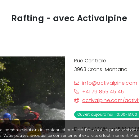
Rafting - avec Activalpine
Rue Centrale
3963 Crans-Montana
info@activalpine.com
+41 79 855 45 45
activalpine.com/activi
Ouvert aujourd'hui 10:00-13:00 
Du 15.04.2026 au 15.10.2026
se, personnalisation du contenu et publicité. Des cookies provenant de ti
ies. Vous pouvez révoquer ce consentement explicite à tout moment. Plu