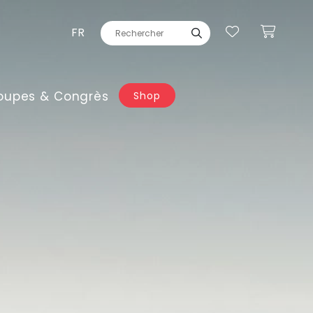
FR
oupes & Congrès
Shop