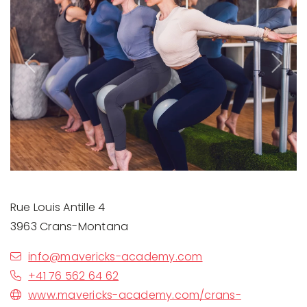
Previous
Next
Rue Louis Antille 4
3963 Crans-Montana
info@mavericks-academy.com
+41 76 562 64 62
www.mavericks-academy.com/crans-