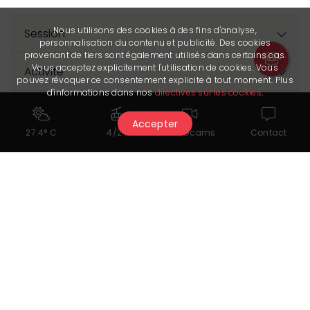
Nous utilisons des cookies à des fins d'analyse,
Session
personnalisation du contenu et publicité. Des cookies
provenant de tiers sont également utilisés dans certains cas.
Vous acceptez explicitement l'utilisation de cookies. Vous
Activité
pouvez révoquer ce consentement explicite à tout moment. Plus
d'informations dans nos
directives sur les cookies
.
Prix
Accepter
27.4° C
4/24
Webcams
Contact
Le Partenaire nous a transmis sa dernière mise à jour le
20.04.2026. Il est seul responsable de l’exactitude des données
publiées.
Liens utiles