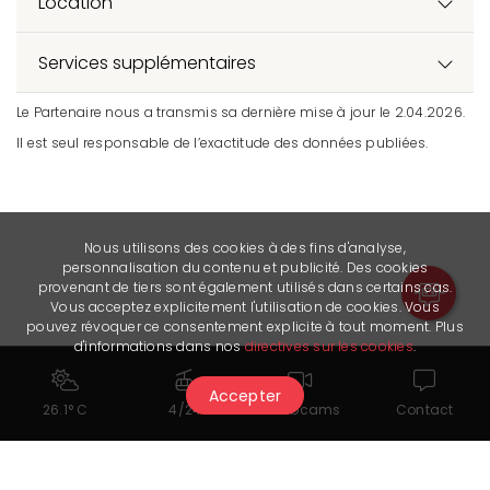
Location
Services supplémentaires
Le Partenaire nous a transmis sa dernière mise à jour le 2.04.2026.
Il est seul responsable de l’exactitude des données publiées.
Nous utilisons des cookies à des fins d'analyse,
personnalisation du contenu et publicité. Des cookies
provenant de tiers sont également utilisés dans certains cas.
Vous acceptez explicitement l'utilisation de cookies. Vous
pouvez révoquer ce consentement explicite à tout moment. Plus
d'informations dans nos
directives sur les cookies
.
Accepter
26.1° C
4/24
Webcams
Contact