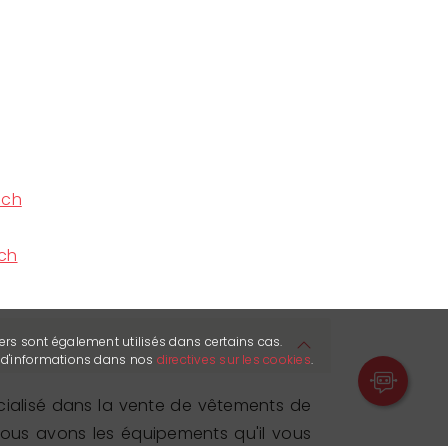
.ch
ch
ers sont également utilisés dans certains cas.
s d'informations dans nos
directives sur les cookies
.
cialisé dans la vente de vêtements de
 Nous avons les équipements qu'il vous