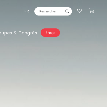
FR
oupes & Congrès
Shop