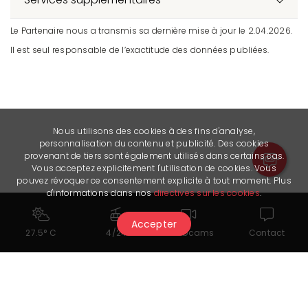
Le Partenaire nous a transmis sa dernière mise à jour le 2.04.2026.
Il est seul responsable de l’exactitude des données publiées.
Nous utilisons des cookies à des fins d'analyse,
personnalisation du contenu et publicité. Des cookies
provenant de tiers sont également utilisés dans certains cas.
Vous acceptez explicitement l'utilisation de cookies. Vous
pouvez révoquer ce consentement explicite à tout moment. Plus
d'informations dans nos
directives sur les cookies
.
Accepter
27.5° C
4/24
Webcams
Contact