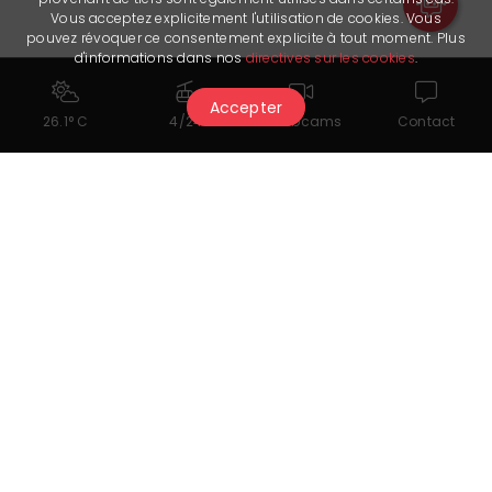
Vous acceptez explicitement l'utilisation de cookies. Vous
pouvez révoquer ce consentement explicite à tout moment. Plus
d'informations dans nos
directives sur les cookies
.
Accepter
26.1° C
4/24
Webcams
Contact
Cela pourrait également vous
intéresser...