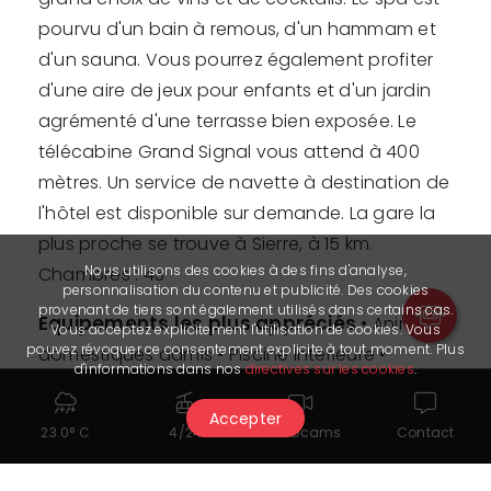
pourvu d'un bain à remous, d'un hammam et
d'un sauna. Vous pourrez également profiter
d'une aire de jeux pour enfants et d'un jardin
agrémenté d'une terrasse bien exposée. Le
télécabine Grand Signal vous attend à 400
mètres. Un service de navette à destination de
l'hôtel est disponible sur demande. La gare la
plus proche se trouve à Sierre, à 15 km.
Nous utilisons des cookies à des fins d'analyse,
Chambres : 43
personnalisation du contenu et publicité. Des cookies
provenant de tiers sont également utilisés dans certains cas.
Équipements les plus appréciés
• Animaux
Vous acceptez explicitement l'utilisation de cookies. Vous
pouvez révoquer ce consentement explicite à tout moment. Plus
domestiques admis • Piscine intérieure •
d'informations dans nos
directives sur les cookies
.
Connexion Wi-Fi gratuite • Chambres familiales
• Restaurant
Accepter
23.0° C
4/24
Webcams
Contact