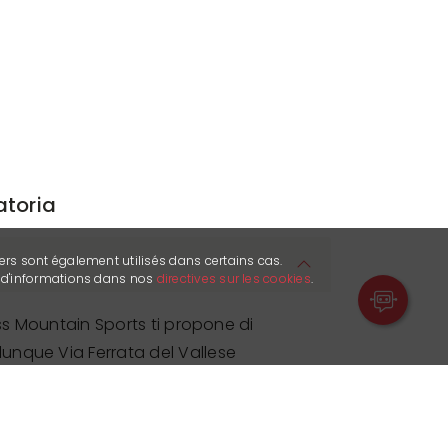
atoria
ers sont également utilisés dans certains cas.
s d'informations dans nos
directives sur les cookies
.
iss Mountain Sports ti propone di
nque Via Ferrata del Vallese
o modo di scalare le pareti rocciose,
i come scale, gradini, cavi ecc., fissati