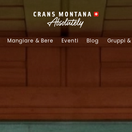
Mangiare & Bere
Eventi
Blog
Gruppi &