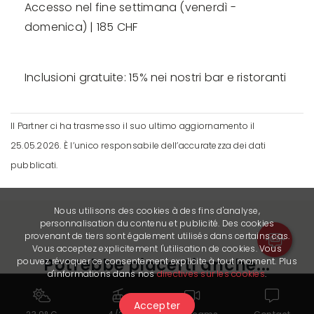
Accesso nel fine settimana (venerdì -
domenica) | 185 CHF
Inclusioni gratuite: 15% nei nostri bar e ristoranti
Il Partner ci ha trasmesso il suo ultimo aggiornamento il
25.05.2026. È l’unico responsabile dell’accuratezza dei dati
pubblicati.
Nous utilisons des cookies à des fins d'analyse,
personnalisation du contenu et publicité. Des cookies
provenant de tiers sont également utilisés dans certains cas.
Vous acceptez explicitement l'utilisation de cookies. Vous
Potrebbe piacerti anche...
pouvez révoquer ce consentement explicite à tout moment. Plus
d'informations dans nos
directives sur les cookies
.
Accepter