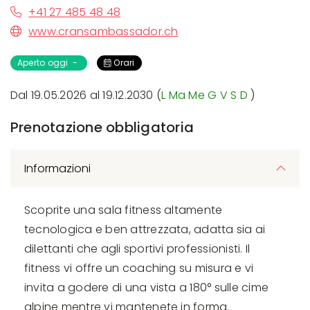
+41 27 485 48 48
www.cransambassador.ch
Aperto oggi -
Orari
Dal 19.05.2026 al 19.12.2030 (
L
Ma
Me
G
V
S
D
)
Prenotazione obbligatoria
Informazioni
Scoprite una sala fitness altamente
tecnologica e ben attrezzata, adatta sia ai
dilettanti che agli sportivi professionisti. Il
fitness vi offre un coaching su misura e vi
invita a godere di una vista a 180° sulle cime
alpine mentre vi mantenete in forma.